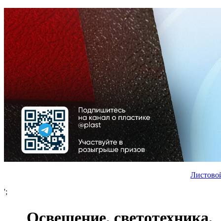
Листово
';
Освещение, светотехника,