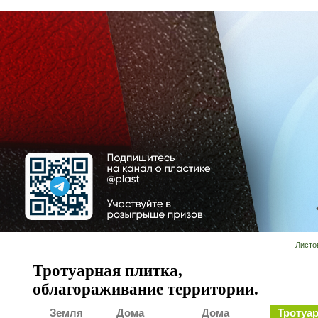
Листо
Тротуарная плитка,
облагораживание территории.
Земля
Дома
Дома
Тротуар